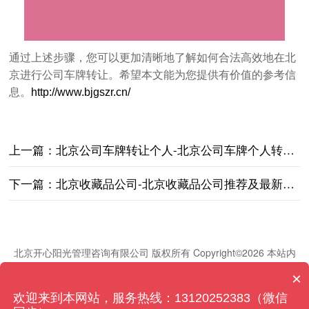
通过上述步骤，您可以更加清晰地了解如何合法高效地在北
京进行公司车牌转让。希望本文能为您提供有价值的参考信
息。
http://www.bjgszr.cn/
上一篇：
北京公司车牌转让个人-北京公司车牌个人转让流程及注意事项
下一篇：
北京收藏品公司-北京收藏品公司推荐及最新资讯
北京开心阳光管理咨询有限公司 版权所有 Copyright©2026 本站内
容如有侵权,请联系客服删除！
×
联系方式：13120252383
欢迎来到本网站，服务热线：13120252383（微信
联系地址：北京市朝阳区建国路88号院10号SOHO现代城A座