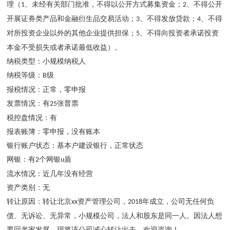
理（
、未经有关部门批准，不得以公开方式募集资金；
、不得公开
1
2
开展证券类产品和金融衍生品交易活动；
、不得发放贷款；
、不得
3
4
对所投资企业以外的其他企业提供担保；
、不得向投资者承诺投资
5
本金不受损失或者承诺最低收益）
。
纳税类型：
小规模
纳税人
纳税等级：
级
B
报税情况：正常，零申报
发票情况：
有
张普票
25
税控盘情况：
有
报表账簿：零申报，没有账本
银行账户状态：基本户
建设
银行，正常状态
网银：有
个网银
盾
2
u
流水情况：近几年没有经营
资产类别：
无
转让原因：转让北京
资产管理
公司，
年成立，公司无任何负
xx
20
18
债、无诉讼、无异常，小规模公司，法人和股东是同一人。因法人想
要回老家发展，现将该
公司
诚心转让出去，欢迎咨询！