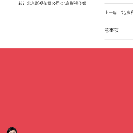
转让北京科技公司并实现价值最大化
转让北京影视传媒公司-北京影视传媒
北京
上一篇：
公司转让信息及流程详解
意事项
公司转让
科技/设计类