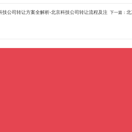
科技公司转让方案全解析-北京科技公司转让流程及注
北
下一篇：
网店转让
新闻动态
荣誉资质
在线留言
天猫网店转让
最新资讯