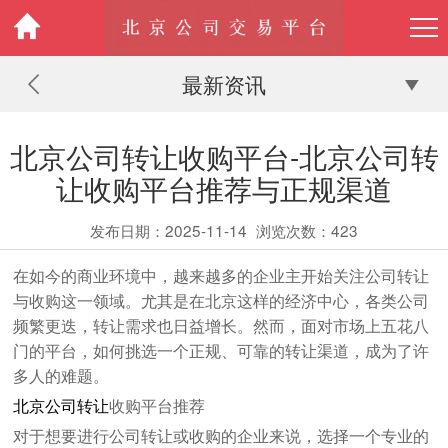
最新资讯
北京公司转让收购平台-北京公司转
让收购平台推荐与正规渠道
发布日期：2025-11-14
浏览次数：
423
在如今的商业环境中，越来越多的企业主开始关注公司转让
与收购这一领域。尤其是在北京这样的经济中心，各类公司
频繁更迭，转让需求也日益增长。然而，面对市场上五花八
门的平台，如何挑选一个正规、可靠的转让渠道，成为了许
多人的难题。
北京公司转让
收购平台推荐
对于想要进行公司转让或收购的企业来说，选择一个专业的