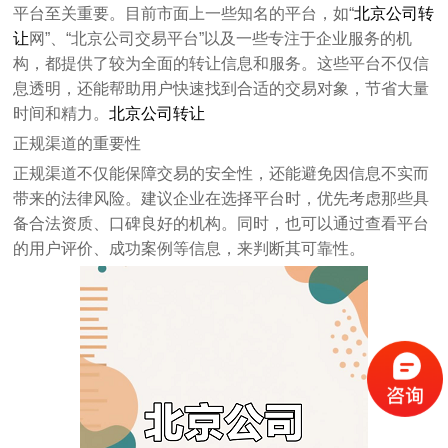
平台至关重要。目前市面上一些知名的平台，如“
北京公司转
让
网”、“北京公司交易平台”以及一些专注于企业服务的机
构，都提供了较为全面的转让信息和服务。这些平台不仅信
息透明，还能帮助用户快速找到合适的交易对象，节省大量
时间和精力。
北京公司转让
正规渠道的重要性
正规渠道不仅能保障交易的安全性，还能避免因信息不实而
带来的法律风险。建议企业在选择平台时，优先考虑那些具
备合法资质、口碑良好的机构。同时，也可以通过查看平台
的用户评价、成功案例等信息，来判断其可靠性。