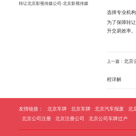
转让北京科技公司并实现价值最大化
转让北京影视传媒公司-北京影视传媒
选择专业机构
公司转让信息及流程详解
为了保障转让
升交易效率。
北京
上一篇：
程详解
友情链接：
北京车牌
北京车牌
北京汽车报废
北
北京公司注册
北京注册公司
北京公司车牌过户