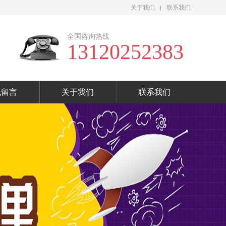
关于我们
联系我们
全国咨询热线
13120252383
线留言
关于我们
联系我们