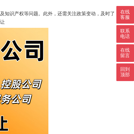
在线
及知识产权等问题。此外，还需关注政策变动，及时了
客服
让
联系
电话
在线
留言
回到
顶部